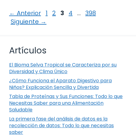
Página
Página
Página
Página
Página
←
Anterior
1
2
3
4
…
398
Siguiente
→
Artículos
El Bioma Selva Tropical se Caracteriza por su
Diversidad y Clima Único
¿Cómo Funciona el Aparato Digestivo para
Niños? Explicación Sencilla y Divertida
Tabla de Proteínas y Sus Funciones: Todo lo que
Necesitas Saber para una Alimentación
Saludable
La primera fase del análisis de datos es la
recolección de datos: Todo lo que necesitas
saber