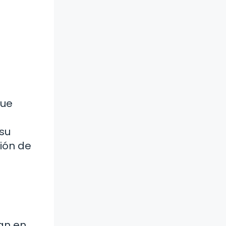
que
su
ión de
an en