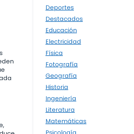
Deportes
Destacados
Educación
Electricidad
Física
s
ueden
Fotografía
ue
Geografía
rada
Historia
Ingeniería
Literatura
Matemáticas
e,
Psicología
oduce