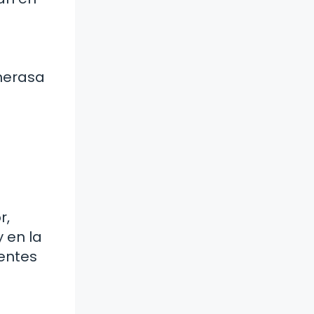
imerasa
r,
 en la
ientes