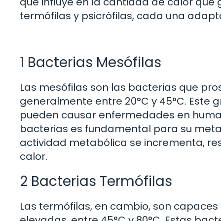
que influye en la cantidad de calor que g
termófilas y psicrófilas, cada una adapt
1 Bacterias Mesófilas
Las mesófilas son las bacterias que p
generalmente entre 20°C y 45°C. Este 
pueden causar enfermedades en humanos
bacterias es fundamental para su meta
actividad metabólica se incrementa, re
calor.
2 Bacterias Termófilas
Las termófilas, en cambio, son capaces
elevadas, entre 45°C y 80°C. Estas bac