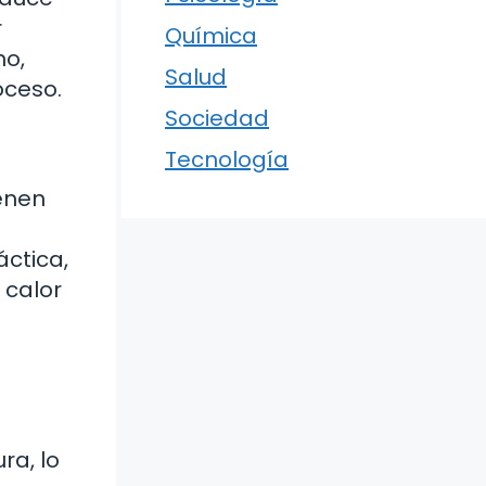
r
Química
no,
Salud
oceso.
Sociedad
Tecnología
ienen
áctica,
 calor
ra, lo