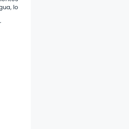
gua, lo
r