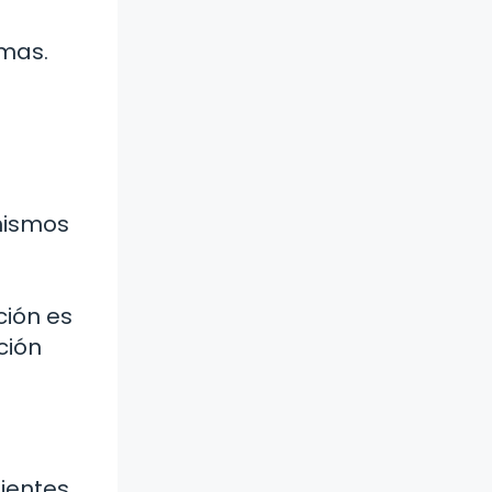
emas.
anismos
ción es
ción
bientes