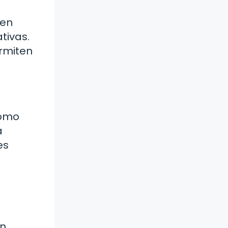
den
tivas.
rmiten
cómo
a
es
n.