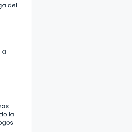
ga del
 a
rzas
do la
logos