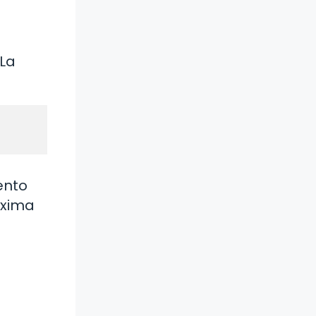
 La
ento
oxima