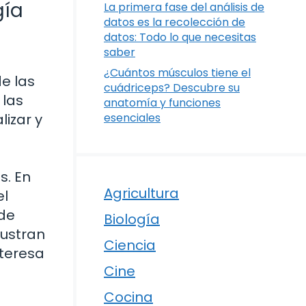
gía
La primera fase del análisis de
datos es la recolección de
datos: Todo lo que necesitas
saber
¿Cuántos músculos tiene el
e las
cuádriceps? Descubre su
 las
anatomía y funciones
izar y
esenciales
s. En
Agricultura
el
 de
Biología
lustran
Ciencia
nteresa
Cine
Cocina