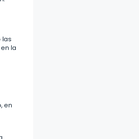
 las
 en la
, en
a