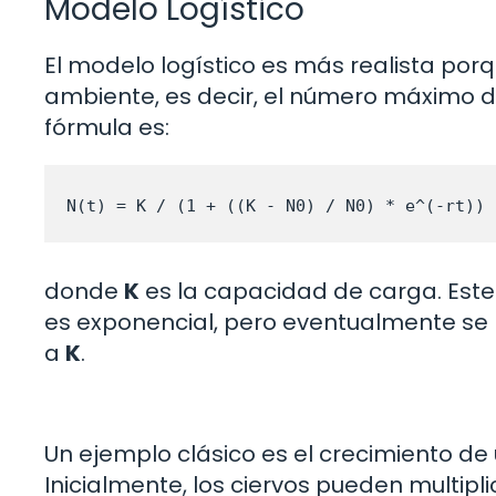
Modelo Logístico
El modelo logístico es más realista por
ambiente, es decir, el número máximo de
fórmula es:
N(t) = K / (1 + ((K - N0) / N0) * e^(-rt))
donde
K
es la capacidad de carga. Este 
es exponencial, pero eventualmente se 
a
K
.
Un ejemplo clásico es el crecimiento de
Inicialmente, los ciervos pueden multip