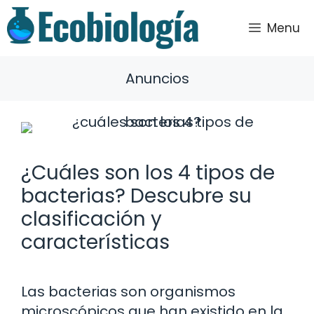
Saltar
al
Menu
contenido
Anuncios
¿Cuáles son los 4 tipos de
bacterias? Descubre su
clasificación y
características
Las bacterias son organismos
microscópicos que han existido en la